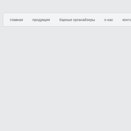
главная
продукция
барные органайзеры
о нас
конт